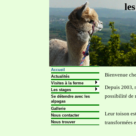
le
Accueil
Bienvenue che
Actualités
Visites à la ferme
Depuis 2003, n
Les stages
possibilité de
Se détendre avec les
alpagas
Gallerie
Leur toison es
Nous contacter
Nous trouver
transformées e